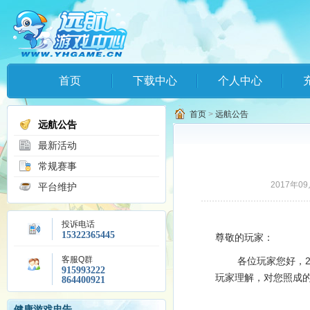
首页
下载中心
个人中心
首页
>
远航公告
远航公告
最新活动
常规赛事
2017年09
平台维护
投诉电话
15322365445
尊敬的玩家：
客服Q群
各位玩家您好，20
915993222
玩家理解，对您照成
864400921
健康游戏忠告