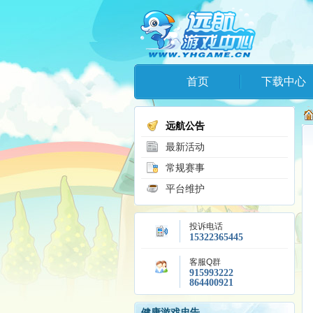
首页
下载中心
远航公告
最新活动
常规赛事
平台维护
投诉电话
15322365445
客服Q群
915993222
864400921
健康游戏忠告