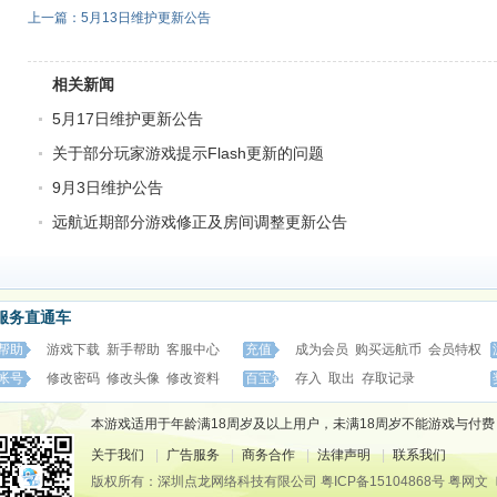
上一篇：5月13日维护更新公告
相关新闻
5月17日维护更新公告
关于部分玩家游戏提示Flash更新的问题
9月3日维护公告
远航近期部分游戏修正及房间调整更新公告
服务直通车
帮助
游戏下载
新手帮助
客服中心
充值
成为会员
购买远航币
会员特权
帐号
修改密码
修改头像
修改资料
百宝箱
存入
取出
存取记录
本游戏适用于年龄满18周岁及以上用户，未满18周岁不能游戏与付费
关于我们
|
广告服务
|
商务合作
|
法律声明
|
联系我们
版权所有：深圳点龙网络科技有限公司
粤ICP备15104868号
粤网文〔2